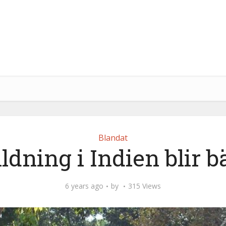
Blandat
ldning i Indien blir b
6 years ago
by
315 Views