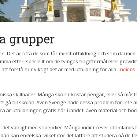
la grupper
en. Det är ofta de som får minst utbildning och som därmed h
ma efter, speciellt om de tvingas till giftermål eller gravidite
 att förstå hur viktigt det är med utbildning för alla.
Indiens
iska skillnader. Många skolor kostar pengar, eller så måst
att gå till skolan. Även Sverige hade dessa problem för inte a
ra är utbildningen gratis här i landet, även material och böc
är det vanligt med stipendier. Många indier reser utomlands fö
redan kan engelska, vilket gör det lättare att studera på de fl