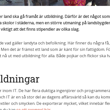
er land ska gå framåt är utbildning. Därför är det något som 
 bra skolor i städerna, men en större utmaning på landsbygden
ktigt att det finns stipendier av olika slag.
åde vad gäller landyta och befolkning. Här finner du några f
. Men det är främst ett land som är känt för sin fattigdom.
 nå ut med utbildning för alla. Både pojkar och flickor ska ha en
ildningar
är inom IT. De har flera duktiga ingenjörer och programmera
 och IT är en så stor del av dagens affärsvärld så kan du ko
extiler och smycken. De exporterar mycket, vilket innebär fl
ne du kan
se ett exempel här
.