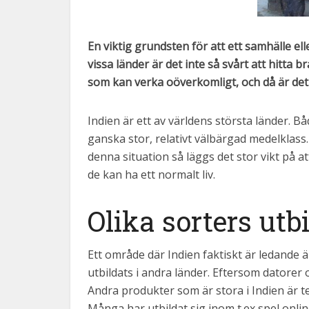
En viktig grundsten för att ett samhälle ell
vissa länder är det inte så svårt att hitta
som kan verka oöverkomligt, och då är det vi
Indien är ett av världens största länder. B
ganska stor, relativt välbärgad medelklass
denna situation så läggs det stor vikt på att
de kan ha ett normalt liv.
Olika sorters utb
Ett område där Indien faktiskt är ledande 
utbildats i andra länder. Eftersom datorer
Andra produkter som är stora i Indien är t
Många har utbildat sig inom t.ex spel onli